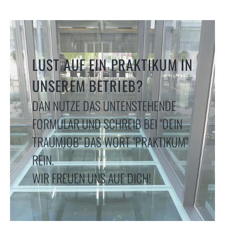
LUST AUF EIN PRAKTIKUM IN
UNSEREM BETRIEB?
DAN NUTZE DAS UNTENSTEHENDE
FORMULAR UND SCHREIB BEI "DEIN
TRAUMJOB" DAS WORT "PRAKTIKUM"
REIN.
WIR FREUEN UNS AUF DICH!