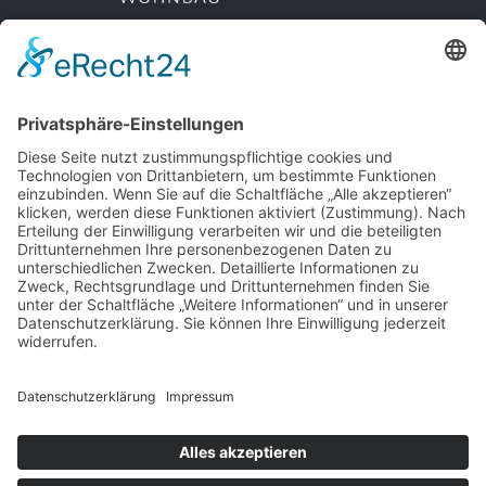
METALLBAU REGLER
LEISTUNGEN
HUNNENSTR. 11A
REFERENZEN
86343 KÖNIGSBRUNN
UNTERNEHMEN
KARRIERE
TEL: +49 8231 6083 0
MAIL: INFO@METALLBAU-
KONTAKT
REGLER.DE